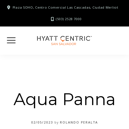
Skip
Plaza SOHO, Centro Comercial Las Cascadas, Ciudad Merliot
to
content
(503) 2528 7000
Aqua Panna
02/05/2023
by
ROLANDO PERALTA