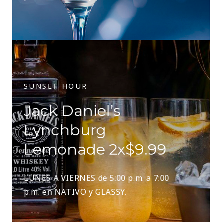
SUNSET HOUR
Jack Daniel’s
Lynchburg
Lemonade 2x$9.99
LUNES A VIERNES de 5:00 p.m. a 7:00
p.m. en NATIVO y GLASSY.