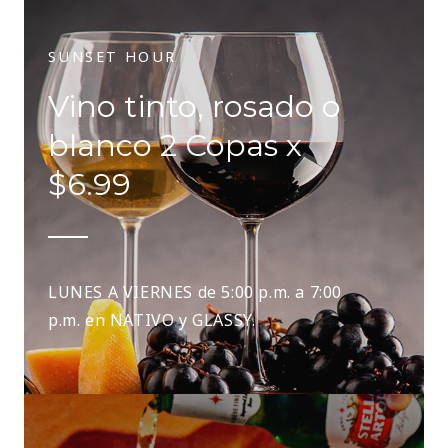
SUNSET HOUR
Vino tinto, rosado o
blanco 2 Copas x
$6.99
LUNES A VIERNES de 5:00 p.m. a 7:00
p.m. en NATIVO y GLASSY.