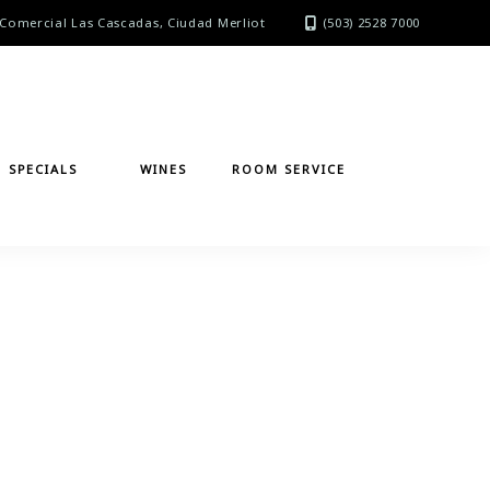
Comercial Las Cascadas, Ciudad Merliot
(503) 2528 7000
SPECIALS
WINES
ROOM SERVICE