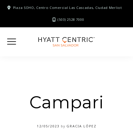
Skip
Plaza SOHO, Centro Comercial Las Cascadas, Ciudad Merliot
to
content
(503) 2528 7000
Campari
12/05/2023
by
GRACIA LÓPEZ