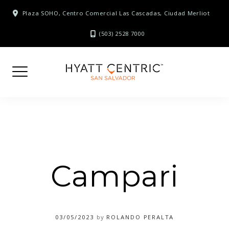
Skip
Plaza SOHO, Centro Comercial Las Cascadas, Ciudad Merliot
to
content
(503) 2528 7000
Campari
03/05/2023
by
ROLANDO PERALTA