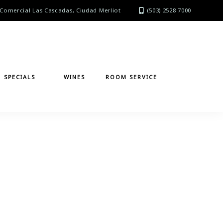
Comercial Las Cascadas, Ciudad Merliot
(503) 2528 7000
SPECIALS
WINES
ROOM SERVICE
l