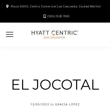
Skip
Plaza SOHO, Centro Comercial Las Cascadas, Ciudad Merliot
to
content
(503) 2528 7000
EL JOCOTAL
12/05/2023
by
GRACIA LÓPEZ