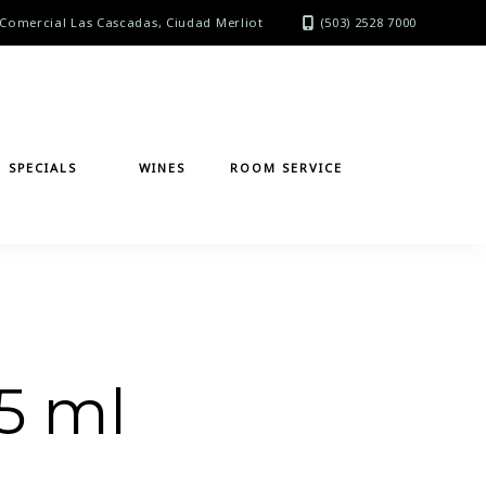
Comercial Las Cascadas, Ciudad Merliot
(503) 2528 7000
SPECIALS
WINES
ROOM SERVICE
5 ml