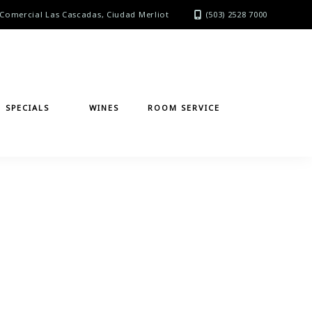
Comercial Las Cascadas, Ciudad Merliot
(503) 2528 7000
SPECIALS
WINES
ROOM SERVICE