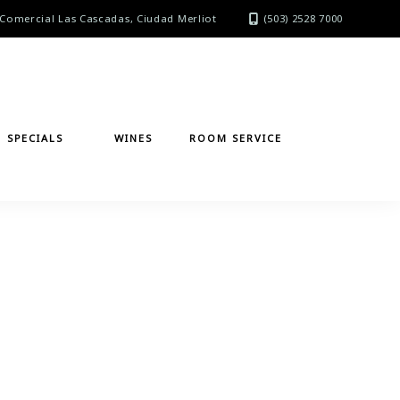
Comercial Las Cascadas, Ciudad Merliot
(503) 2528 7000
SPECIALS
WINES
ROOM SERVICE