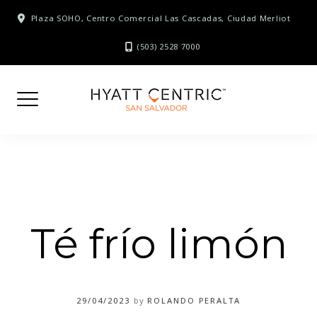
Skip
Plaza SOHO, Centro Comercial Las Cascadas, Ciudad Merliot
to
content
(503) 2528 7000
Té frío limón
29/04/2023
by
ROLANDO PERALTA