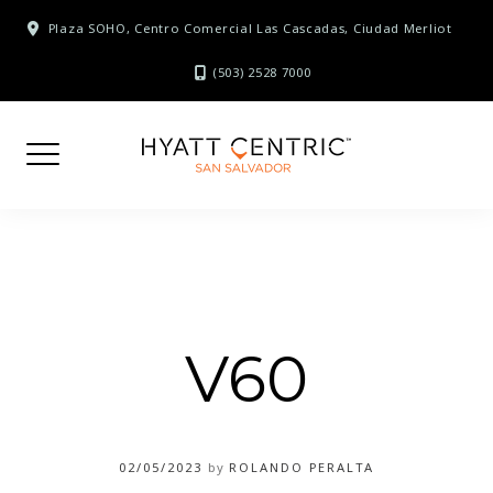
Skip
Plaza SOHO, Centro Comercial Las Cascadas, Ciudad Merliot
to
content
(503) 2528 7000
V60
02/05/2023
by
ROLANDO PERALTA