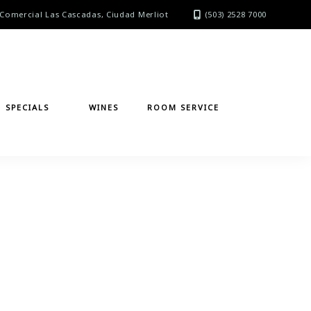
Comercial Las Cascadas, Ciudad Merliot
(503) 2528 7000
SPECIALS
WINES
ROOM SERVICE