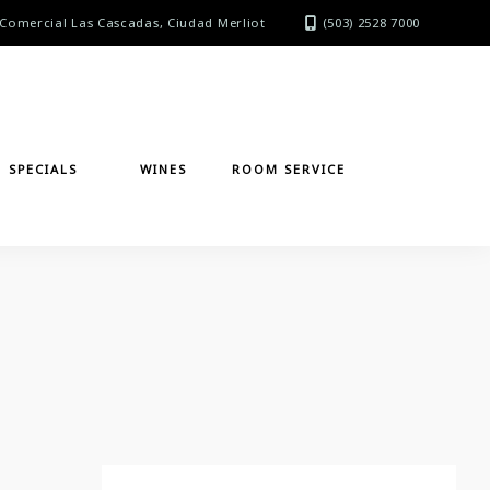
Comercial Las Cascadas, Ciudad Merliot
(503) 2528 7000
SPECIALS
WINES
ROOM SERVICE