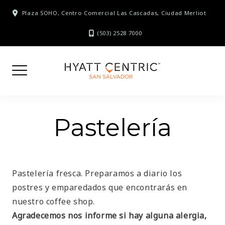
Skip
Plaza SOHO, Centro Comercial Las Cascadas, Ciudad Merliot
to
content
(503) 2528 7000
Pastelería
Pastelería fresca. Preparamos a diario los
postres y emparedados que encontrarás en
nuestro coffee shop.
Agradecemos nos informe si hay alguna alergia,