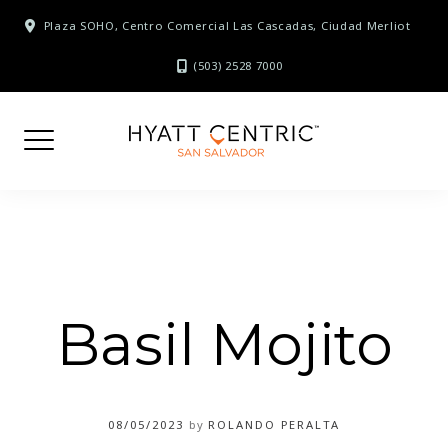
Skip
Plaza SOHO, Centro Comercial Las Cascadas, Ciudad Merliot
to
content
(503) 2528 7000
Basil Mojito
08/05/2023
by
ROLANDO PERALTA