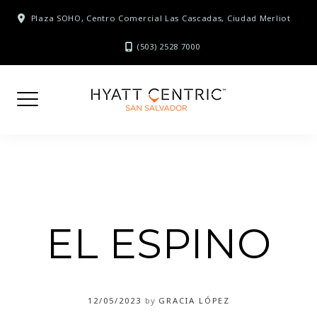
Skip
Plaza SOHO, Centro Comercial Las Cascadas, Ciudad Merliot
to
content
(503) 2528 7000
EL ESPINO
12/05/2023
by
GRACIA LÓPEZ