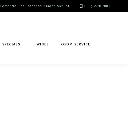
Comercial Las Cascadas, Ciudad Merliot
(503) 2528 7000
SPECIALS
WINES
ROOM SERVICE