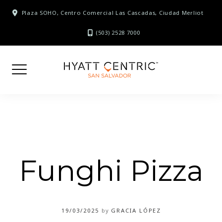
Skip
Plaza SOHO, Centro Comercial Las Cascadas, Ciudad Merliot
to
content
(503) 2528 7000
Funghi Pizza
19/03/2025
by
GRACIA LÓPEZ