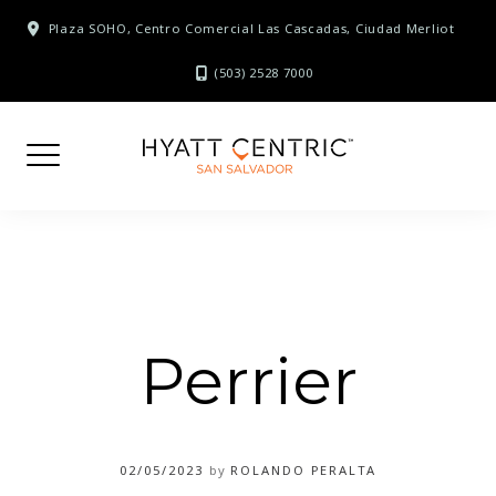
Skip
Plaza SOHO, Centro Comercial Las Cascadas, Ciudad Merliot
to
content
(503) 2528 7000
Perrier
02/05/2023
by
ROLANDO PERALTA