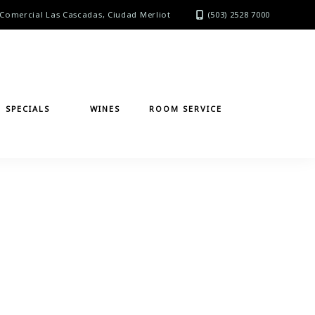
Comercial Las Cascadas, Ciudad Merliot
(503) 2528 7000
SPECIALS
WINES
ROOM SERVICE